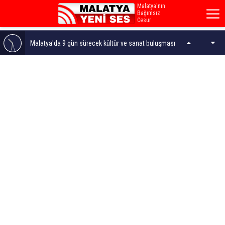
Malatya'nın
Bağımsız
Cesur
Sesi...
Malatya'da 9 gün sürecek kültür ve sanat buluşması
Zafer Partisi Malatya İl Teşkilatından şehitlik ziyareti
Gençler Ecdadın İzini Sürdü!
Şahnahan'da Hizmet AKSA'dı