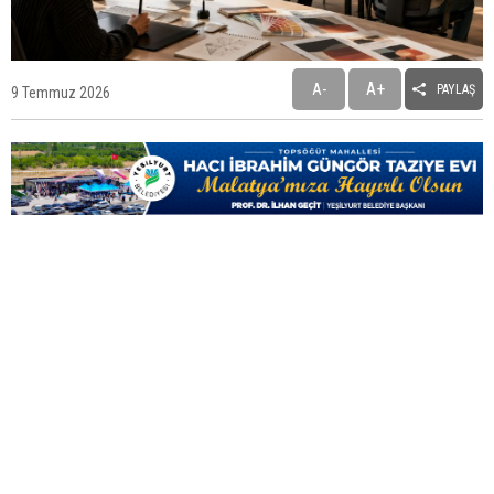
büyük bir mutluluk"
A+
A-
PAYLAŞ
9 Temmuz 2026
Boyraz: Yeni üyeler için ilk 30 günde ihtiyaç analizi
yapılacak