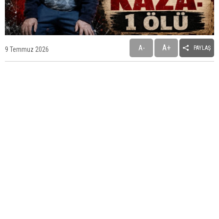
A+
A-
PAYLAŞ
9 Temmuz 2026