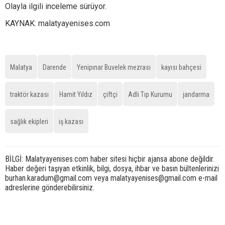
Olayla ilgili inceleme sürüyor.
KAYNAK: malatyayenises.com
Malatya
Darende
Yenipınar Buvelek mezrası
kayısı bahçesi
traktör kazası
Hamit Yıldız
çiftçi
Adli Tıp Kurumu
jandarma
sağlık ekipleri
iş kazası
BİLGİ: Malatyayenises.com haber sitesi hiçbir ajansa abone değildir.
Haber değeri taşıyan etkinlik, bilgi, dosya, ihbar ve basın bültenlerinizi
burhan.karadum@gmail.com veya malatyayenises@gmail.com e-mail
adreslerine gönderebilirsiniz.