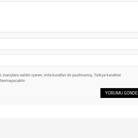
 inançlara saldırı içeren, imla kuralları ile yazılmamış, Türkçe karakter
ylanmayacaktır.
YORUMU GÖNDE