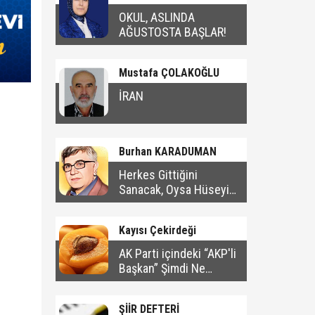
OKUL, ASLINDA
AĞUSTOSTA BAŞLAR!
Mustafa ÇOLAKOĞLU
İRAN
Burhan KARADUMAN
Herkes Gittiğini
Sanacak, Oysa Hüseyin
Bu Şehirde Kalacak
Kayısı Çekirdeği
AK Parti içindeki “AKP'li
Başkan” Şimdi Ne
Yapacak?
ŞİİR DEFTERİ