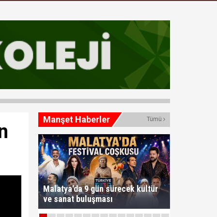
Manşet Haberler
Tümü
n
Malatya'da 9 gün sürecek kültür
ve sanat buluşması