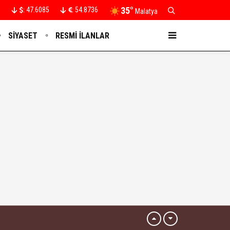
35°
47.6085
54.8736
:
:
Malatya
SIYASET
RESMI İLANLAR