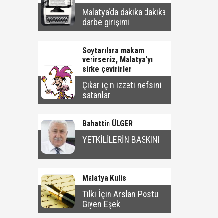
Malatya'da dakika dakika
darbe girişimi
Soytarılara makam
verirseniz, Malatya'yı
sirke çevirirler
Çıkar için izzeti nefsini
satanlar
Bahattin ÜLGER
YETKİLİLERİN BASKINI
Malatya Kulis
Tilki İçin Arslan Postu
Giyen Eşek