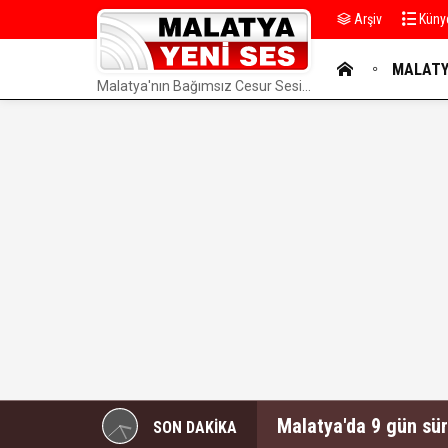
Arşiv
Küny
MALAT
Malatya'nın Bağımsız Cesur Sesi...
YAZARLAR
Malatya'da 9 gün sü
SON DAKİKA