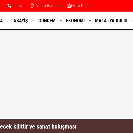
e
İletişim
Video Haberler
Foto Galeri
YA
ASAYIŞ
GÜNDEM
EKONOMI
MALATYA KULIS
recek kültür ve sanat buluşması