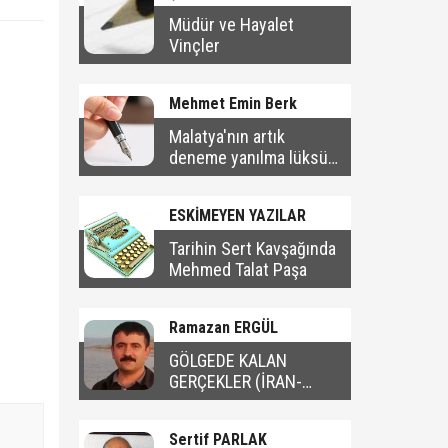
Müdür ve Hayalet
Vinçler
Mehmet Emin Berk
Malatya'nın artık
deneme yanılma lüksü
yok
ESKİMEYEN YAZILAR
Tarihin Sert Kavşağında
Mehmed Talat Paşa
Ramazan ERGÜL
GÖLGEDE KALAN
GERÇEKLER (İRAN-
AMERİKA SAVAŞI)- 2
Sertif PARLAK