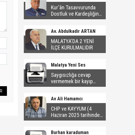
Kur'ân Tasavvurunda
Dostluk ve Kardeşliğin
Ahlâkî Sınırları
Av. Abdulkadir ARTAN
MALATYA'DA 2 YENİ
İLÇE KURULMALIDIR
Malatya Yeni Ses
Saygısızlığa cevap
vermemek bir kayıp
değil; bir kazançtır
R
Av Ali Hamamcı
CHP ve KAYYUM (4
Haziran 2025 tarihinde
yayınlanan yazı)
Burhan karaduman