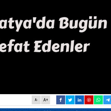
A+
A-