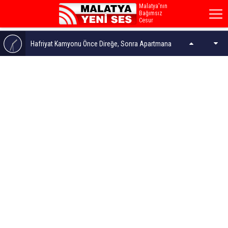
Malatya'nın
Bağımsız
Cesur
Sesi...
Hafriyat Kamyonu Önce Direğe, Sonra Apartmana
Çarptı
Türkiye'den İlk Ödül... İnönü'ye Uluslararası Ortodonti
Tez Ödülü
Malatya'da 3 Yıl Önceki Cinayetin Zanlısı Yoğun
Bakımda Öldü
Gazze'de Enkaz Altında 8 Bin Ceset Var!..