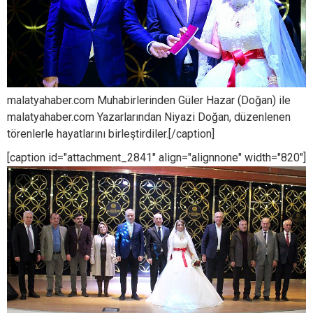
malatyahaber.com Muhabirlerinden Güler Hazar (Doğan) ile
malatyahaber.com Yazarlarından Niyazi Doğan, düzenlenen
törenlerle hayatlarını birleştirdiler.[/caption]
[caption id="attachment_2841" align="alignnone" width="820"]