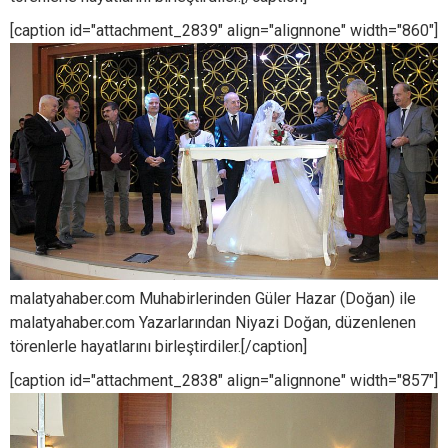
[caption id="attachment_2839" align="alignnone" width="860"]
malatyahaber.com Muhabirlerinden Güler Hazar (Doğan) ile
malatyahaber.com Yazarlarından Niyazi Doğan, düzenlenen
törenlerle hayatlarını birleştirdiler.[/caption]
[caption id="attachment_2838" align="alignnone" width="857"]