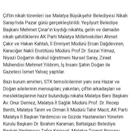
Çiftin nikah törenleri ise Malatya Büyükşehir Belediyesi Nikah
Sarayı’nda Pazar günü gerçekleştirildi. Yeşilyurt Belediye
Başkanı Mehmet Çınar’ın kıydığı nikahta, gelin ve damadın
nikah şahitliklerini AK Parti Malatya Milletvekilleri Ahmet
Çakır ve Hakan Kahtalı, İl Emniyet Müdürü Ercan Dağdeviren,
Karaciğer Nakli Enstitüsü Müdürü Prof.Dr. Sezai Yılmaz,
Niyazi Doğan’ın ilkokul öğretmeni Nursel Saray, Ziraat
Mühendisi Mehmet Yıldırım, İş İnsanı Şahin Doğan ile
Gazeteci İsmet Yalvaç yaptılar.
Bazı kurum amirleri, STK temsilcilerinin yanı sıra Hazar ve
Doğan ailelerinin mensupları, yakınları, çiftin arkadaşları ve
meslektaşlarının hazır bulunduğu nikaha Malatya Baro Başkanı
Av. Onur Demez, Malatya İl Sağlık Müdürü Prof. Dr. Recep
Bentli, Malatya Tarım ve Orman İl Müdürü Tahir Macit, AK Parti
Malatya İl Başkan Yardımcısı ve Gözde Hastaneleri Yönetim
Kurulu Başkanı Dr. İbrahim Karaman, Battalgazi Belediye
Başkan Yardımcısı Zafer Kırçuval, Malatya Ticaret Borsası