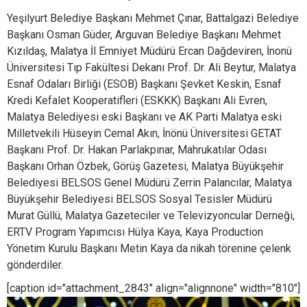
Yeşilyurt Belediye Başkanı Mehmet Çınar, Battalgazi Belediye
Başkanı Osman Güder, Arguvan Belediye Başkanı Mehmet
Kızıldaş, Malatya İl Emniyet Müdürü Ercan Dağdeviren, İnonü
Üniversitesi Tıp Fakültesi Dekanı Prof. Dr. Ali Beytur, Malatya
Esnaf Odaları Birliği (ESOB) Başkanı Şevket Keskin, Esnaf
Kredi Kefalet Kooperatifleri (ESKKK) Başkanı Ali Evren,
Malatya Belediyesi eski Başkanı ve AK Parti Malatya eski
Milletvekili Hüseyin Cemal Akın, İnönü Üniversitesi GETAT
Başkanı Prof. Dr. Hakan Parlakpınar, Mahrukatılar Odası
Başkanı Orhan Özbek, Görüş Gazetesi, Malatya Büyükşehir
Belediyesi BELSOS Genel Müdürü Zerrin Palancılar, Malatya
Büyükşehir Belediyesi BELSOS Sosyal Tesisler Müdürü
Murat Güllü, Malatya Gazeteciler ve Televizyoncular Derneği,
ERTV Program Yapımcısı Hülya Kaya, Kaya Production
Yönetim Kurulu Başkanı Metin Kaya da nikah törenine çelenk
gönderdiler.
[caption id="attachment_2843" align="alignnone" width="810"]