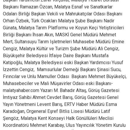
Başkanı Ramazan Özcan, Malatya Esnaf ve Sanatkarlar
Odaları Birliği Başkan Vekili ve Mahrukatçılar Odası Başkanı
Orhan Özbek, Türk Ocakları Malatya Şube Başkanı Nadir
Günata, Malatya Tarım Platformu ve Koyun Keçi Yetiştiricileri
Birliği Başkanı İhsan Akın, MASKİ Genel Müdürü Mehmet
Mert, Sultansuyu Tarım Işletmeleri Muhasebe Müdürü Emine
Cengiz, Malatya Kültür ve Turizm Şube Müdürü Ali Cengiz,
Büyükşehir Belediyesi İtfaiye Daire Başkanı Mustafa
Katipoğlu, Malatya Belediyesi eski Başkan Yardımcısı Yusuf
İzzettin Cengiz, Mamsurlular Derneği Başkanı Şinasi Sucu,
Fırıncılar ve Unlu Mamuller Odası Başkanı Mehmet Büyükelçi,
Muhasebeciler ve Mali Müşavirler Odası eski Başkanı-
malatyahaber.com Yazarı M. Bahadır Altaş, Görüş Gazetesi
İmtiyaz Sahibi Ahmet Cevdet Barış, Görüş Gazetesi Genel
Yayın Yönetmeni Levent Barış, ERTV Haber Müdürü Esma
Karadoğan, Orgeneral Eşref Bitlis Lisesi Müdürü Latif
Şengöz, Malatya Kent Konseyi Halk Gönüllüleri Meclisi
Koordinatörü Mehmet Karabay, Ulus Yayıncılık Yönetim Kurulu