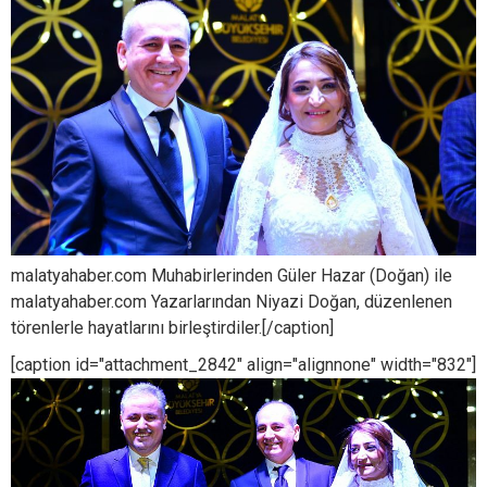
malatyahaber.com Muhabirlerinden Güler Hazar (Doğan) ile
malatyahaber.com Yazarlarından Niyazi Doğan, düzenlenen
törenlerle hayatlarını birleştirdiler.[/caption]
[caption id="attachment_2842" align="alignnone" width="832"]