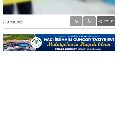
A+
A-
PAYLAŞ
26 Aralık 2021
Fendoğlu Sosyal Konut Ödeme Planlarının
Güncellenmesini İstedi