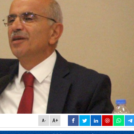
A+
A-