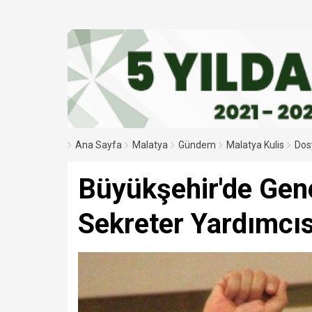
“Malatya ticaretinin
"Hizmetlerimizi hiç
Malatya'da Bugün 10 
Ana Sayfa
Malatya
Gündem
Malatya Kulis
Dos
Büyükşehir'de Gene
Sekreter Yardımcıs