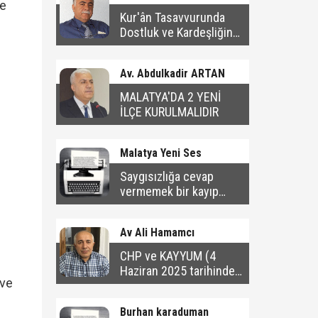
re
Kur'ân Tasavvurunda
Dostluk ve Kardeşliğin
Ahlâkî Sınırları
Av. Abdulkadir ARTAN
MALATYA'DA 2 YENİ
İLÇE KURULMALIDIR
Malatya Yeni Ses
Saygısızlığa cevap
vermemek bir kayıp
değil; bir kazançtır
Av Ali Hamamcı
CHP ve KAYYUM (4
Haziran 2025 tarihinde
 ve
yayınlanan yazı)
Burhan karaduman