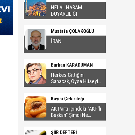
HELAL HARAM
DUYARLILIĞI
Mustafa ÇOLAKOĞLU
İRAN
Burhan KARADUMAN
Herkes Gittiğini
Sanacak, Oysa Hüseyin
Bu Şehirde Kalacak
Kayısı Çekirdeği
AK Parti içindeki “AKP'li
Başkan” Şimdi Ne
Yapacak?
ŞİİR DEFTERİ