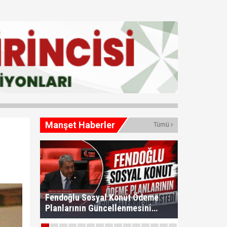
Manşet Haberler
Tümü
Fendoğlu Sosyal Konut Ödeme
Planlarının Güncellenmesini
İstedi