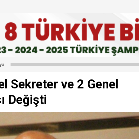
 yeniden canlanması için sahadayız”
bir ayrım yapmadan sürdürüyoruz”
Kişi Vefat Etti - 6 Ağustos 2026
ya
l Sekreter ve 2 Genel
ı Değişti