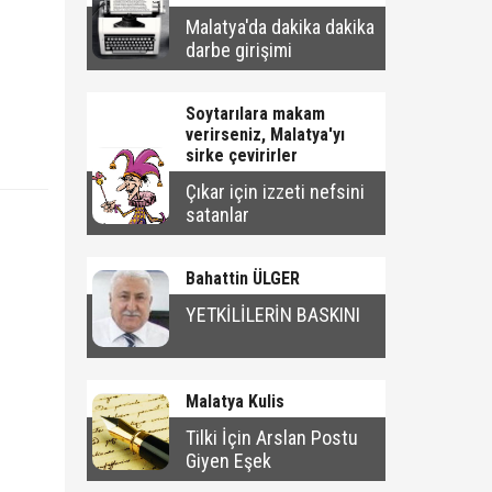
Malatya'da dakika dakika
darbe girişimi
Soytarılara makam
verirseniz, Malatya'yı
sirke çevirirler
Çıkar için izzeti nefsini
satanlar
Bahattin ÜLGER
YETKİLİLERİN BASKINI
Malatya Kulis
Tilki İçin Arslan Postu
Giyen Eşek