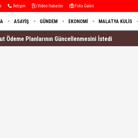
e
İletişim
Video Haberler
Foto Galeri
YA
ASAYIŞ
GÜNDEM
EKONOMI
MALATYA KULIS
ut Ödeme Planlarının Güncellenmesini İstedi
ce Direğe, Sonra Apartmana Çarptı
.. İnönü'ye Uluslararası Ortodonti Tez Ödülü
eki Cinayetin Zanlısı Yoğun Bakımda Öldü
da 8 Bin Ceset Var!..
eniden Açılmasına Doğru Yeni Adım
n ücretsiz hukuki danışmanlık iş birliği