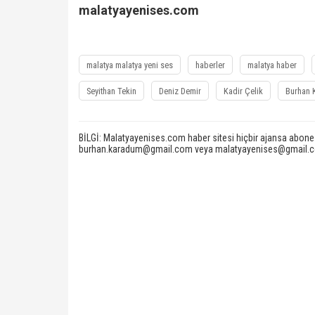
malatyayenises.com
malatya malatya yeni ses
haberler
malatya haber
Seyithan Tekin
Deniz Demir
Kadir Çelik
Burhan 
BİLGİ: Malatyayenises.com haber sitesi hiçbir ajansa abone değ
burhan.karadum@gmail.com veya malatyayenises@gmail.com 