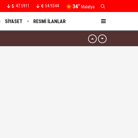
34°
47.5911
54.9344
:
:
Malatya
SIYASET
RESMI İLANLAR