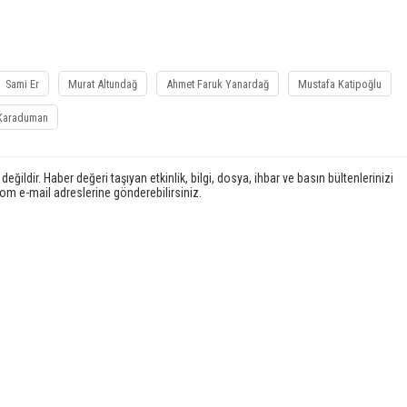
Sami Er
Murat Altundağ
Ahmet Faruk Yanardağ
Mustafa Katipoğlu
Karaduman
ildir. Haber değeri taşıyan etkinlik, bilgi, dosya, ihbar ve basın bültenlerinizi
e-mail adreslerine gönderebilirsiniz.