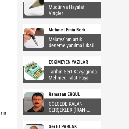
Müdür ve Hayalet
Vinçler
Mehmet Emin Berk
Malatya'nın artık
deneme yanılma lüksü
yok
ESKİMEYEN YAZILAR
Tarihin Sert Kavşağında
Mehmed Talat Paşa
Ramazan ERGÜL
GÖLGEDE KALAN
GERÇEKLER (İRAN-
mir
AMERİKA SAVAŞI)- 2
Sertif PARLAK