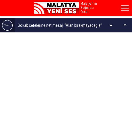
Malatya'nın
Bağımsız
Cesur
Sesi...
Sokak çetelerine net mesaj: “Alan bırakmayacağız”
Öğrenciler Bakan Yardımcısına Söyledi: “Çok beğendik,
Başkanımıza teşekkür ediyoruz”
“Kültürün ve sanatın şehrimizin her köşesinde yer
alması için çalışacağız”
Malatya'da Bugün 14 Kişi Vefat Etti - 8 Ağustos 2026