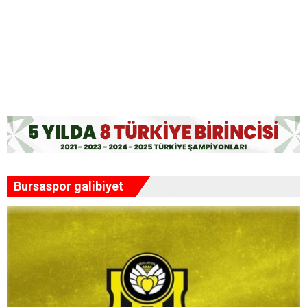
Boyraz: Yeni üyeler için ilk 30 günde ihtiyaç analizi
yapılacak
Malatya'da 9 gün sürecek kültür ve sanat buluşması
Zafer Partisi Malatya İl Teşkilatından şehitlik ziyareti
Bursaspor galibiyet
Gençler Ecdadın İzini Sürdü!
Şahnahan'da Hizmet AKSA'dı