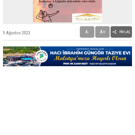
Tez Ödülü
Babacan'dan 12 Maddelik 'Çerçeve Yasa' Açıklaması
A+
A-
PAYLAŞ
5 Ağustos 2023