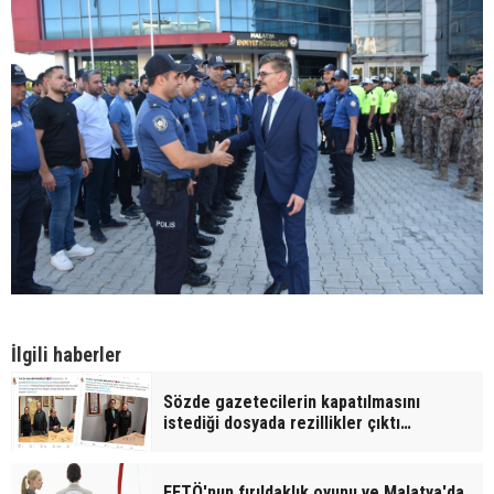
İlgili haberler
Sözde gazetecilerin kapatılmasını
istediği dosyada rezillikler çıktı…
FETÖ'nun fırıldaklık oyunu ve Malatya'da