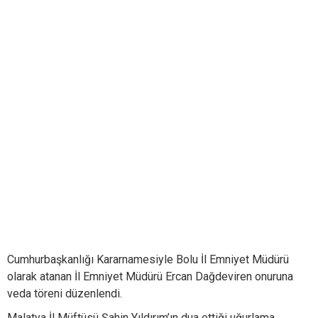
Cumhurbaşkanlığı Kararnamesiyle Bolu İl Emniyet Müdürü
olarak atanan İl Emniyet Müdürü Ercan Dağdeviren onuruna
veda töreni düzenlendi.
Malatya İl Müftüsü Şahin Yıldırım’ın dua ettiği uğurlama