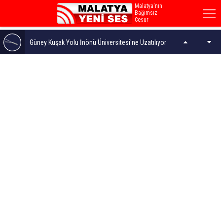
Malatya'nın
Bağımsız
Cesur
Sesi...
Güney Kuşak Yolu İnönü Üniversitesi'ne Uzatılıyor
“Biz Sadece Konut İnşa Etmiyoruz, Geleceğin
Malatya'sını İnşa Ediyoruz”
Veli Ağbaba'nın Ağabeyi Hür Ağbaba Tutuklandı
Malatya Dokuz Günlük Gastronomi Şölenine Hazır!..