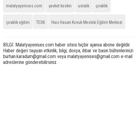
malatyayenises.com
şevket keskin
ustalık
çıraklık
çıraklık eğitim
TESK
Hacı Hasan Kovuk Mesleki Eğitim Merkezi
BİLGİ: Malatyayenises.com haber sitesi hiçbir ajansa abone değildir.
Haber değeri taşıyan etkinlik, bilgi, dosya, ihbar ve basın bültenlerinizi
burhan.karadum@gmail.com veya malatyayenises@gmail.com e-mail
adreslerine gönderebilirsiniz.