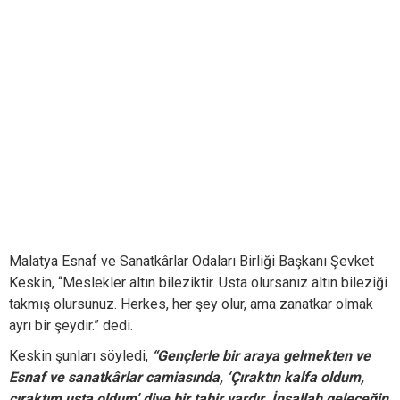
Malatya Esnaf ve Sanatkârlar Odaları Birliği Başkanı Şevket
Keskin, “Meslekler altın bileziktir. Usta olursanız altın bileziği
takmış olursunuz. Herkes, her şey olur, ama zanatkar olmak
ayrı bir şeydir.” dedi.
Keskin şunları söyledi,
“Gençlerle bir araya gelmekten ve
Esnaf ve sanatkârlar camiasında, ‘Çıraktın kalfa oldum,
çıraktım usta oldum’ diye bir tabir vardır. İnşallah geleceğin