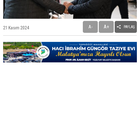
Malatya'da 3 Yıl Önceki Cinayetin Zanlısı Yoğun
A+
A-
PAYLAŞ
Bakımda Öldü
21 Kasım 2024
Gazze'de Enkaz Altında 8 Bin Ceset Var!..
Hürmüz Boğazı'nın Yeniden Açılmasına Doğru Yeni
Adım
Büyükşehir ve Barodan ücretsiz hukuki danışmanlık iş
birliği
Malatya Dokuz Günlük Gastronomi Şölenine Hazır!..