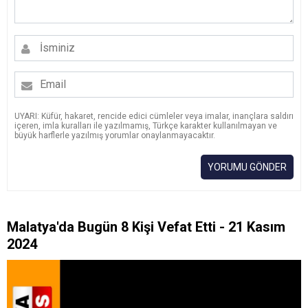
UYARI: Küfür, hakaret, rencide edici cümleler veya imalar, inançlara saldırı
içeren, imla kuralları ile yazılmamış, Türkçe karakter kullanılmayan ve
büyük harflerle yazılmış yorumlar onaylanmayacaktır.
YORUMU GÖNDER
Malatya'da Bugün 8 Kişi Vefat Etti - 21 Kasım
2024