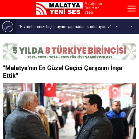
Malatya'nın
Bağımsız
Cesur
Sesi...
Malatya'da Bugün 10 Kişi Vefat Etti - 6 Ağustos 2026
Fendoğlu Sosyal Konut Ödeme Planlarının
"Malatya'nın En Güzel Geçici Çarşısını İnşa
Güncellenmesini İstedi
Ettik"
Hafriyat Kamyonu Önce Direğe, Sonra Apartmana
Çarptı
Türkiye'den İlk Ödül... İnönü'ye Uluslararası Ortodonti
Tez Ödülü