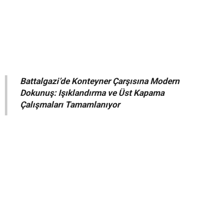
"Hizmetlerimizi hiçbir ayrım yapmadan sürdürüyoruz”
Battalgazi’de Konteyner Çarşısına Modern
Dokunuş: Işıklandırma ve Üst Kapama
Çalışmaları Tamamlanıyor