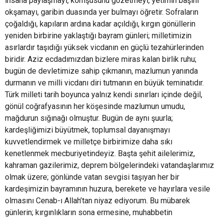
insana paylaşmayı, komşusunu gözetmeyi, yetimin başını
okşamayı, garibin duasında yer bulmayı öğretir. Sofraların
çoğaldığı, kapıların ardına kadar açıldığı, kırgın gönüllerin
yeniden birbirine yaklaştığı bayram günleri; milletimizin
asırlardır taşıdığı yüksek vicdanın en güçlü tezahürlerinden
biridir. Aziz ecdadımızdan bizlere miras kalan birlik ruhu;
bugün de devletimize sahip çıkmanın, mazlumun yanında
durmanın ve milli vicdanı diri tutmanın en büyük teminatıdır.
Türk milleti tarih boyunca yalnız kendi sınırları içinde değil,
gönül coğrafyasının her köşesinde mazlumun umudu,
mağdurun sığınağı olmuştur. Bugün de aynı şuurla;
kardeşliğimizi büyütmek, toplumsal dayanışmayı
kuvvetlendirmek ve milletçe birbirimize daha sıkı
kenetlenmek mecburiyetindeyiz. Başta şehit ailelerimiz,
kahraman gazilerimiz, deprem bölgelerindeki vatandaşlarımız
olmak üzere; gönlünde vatan sevgisi taşıyan her bir
kardeşimizin bayramının huzura, berekete ve hayırlara vesile
olmasını Cenab-ı Allah’tan niyaz ediyorum. Bu mübarek
günlerin; kırgınlıkların sona ermesine, muhabbetin