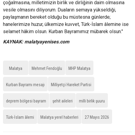
çoğalmasına, milletimizin birlik ve dirliğinin daim olmasına
vesile olmasını diliyorum. Duaların semaya yükseldiği,
paylaşmanın bereket olduğu bu müstesna günlerde;
hanelerimize huzur, ülkemize kuvvet, Türk-İslam âlemine ise
selamet hâkim olsun. Kurban Bayramımız mübarek olsun."
KAYNAK: malatyayenises.com
Malatya
Mehmet Fendoğlu
MHP Malatya
Kurban Bayramı mesajı
Milliyetçi Hareket Partisi
deprem bölgesi bayram
şehit aileleri
milli birlik şuuru
Türk-İslam âlemi
Malatya yerel haberleri
27 Mayıs 2026