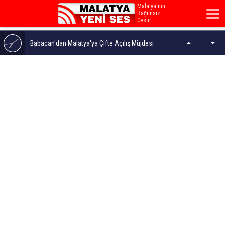
Malatya'nın
Bağımsız
Cesur
Sesi...
Babacan'dan Malatya'ya Çifte Açılış Müjdesi
Malatya'da Bugün 6 Kişi Vefat Etti - 7 Ağustos 2026
"Böyle bir hizmetin içerisinde yer almak bizim için
büyük bir mutluluk"
Sadıkoğlu: Kura Fazlası İşyerleri Konteynerde Faaliyet
Gösteren Esnafa Satılmalı