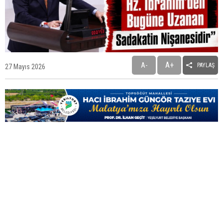
“Malatya'yı her anlamda geleceğe hazırlıyoruz”
A+
A-
PAYLAŞ
27 Mayıs 2026