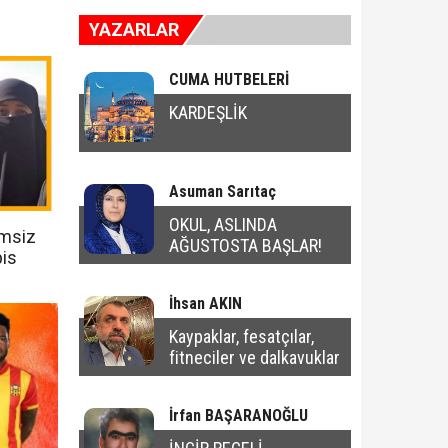
YAZARLAR
CUMA HUTBELERİ
KARDEŞLİK
Asuman Sarıtaç
OKUL, ASLINDA
imsiz
AĞUSTOSTA BAŞLAR!
pis
İhsan AKIN
Kaypaklar, fesatçılar,
fitneciler ve dalkavuklar
İrfan BAŞARANOĞLU