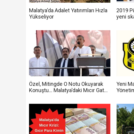
Malatya'da Adalet Yatırımları Hızla
2019 Pü
Yükseliyor
yeni sk
Özel, Mitingde O Notu Okuyarak
Yeni Ma
Konuştu... Malatya'daki Mıcır Gate
Yöneti
Olayı Tekrar Gündemde
Usulsüz