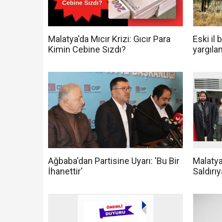
Malatya'da Mıcır Krizi: Gıcır Para
Eski il 
Kimin Cebine Sızdı?
yargıla
Ağbaba'dan Partisine Uyarı: 'Bu Bir
Malaty
İhanettir'
Saldırı