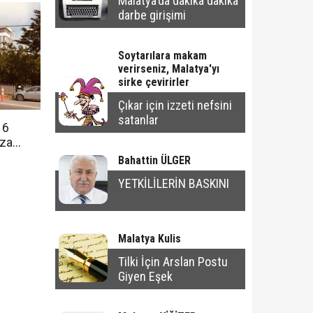
Malatya'da dakika dakika
darbe girişimi
Soytarılara makam
verirseniz, Malatya'yı
sirke çevirirler
Çıkar için izzeti nefsini
satanlar
 6
aza
Bahattin ÜLGER
YETKİLİLERİN BASKINI
Malatya Kulis
Tilki İçin Arslan Postu
Giyen Eşek