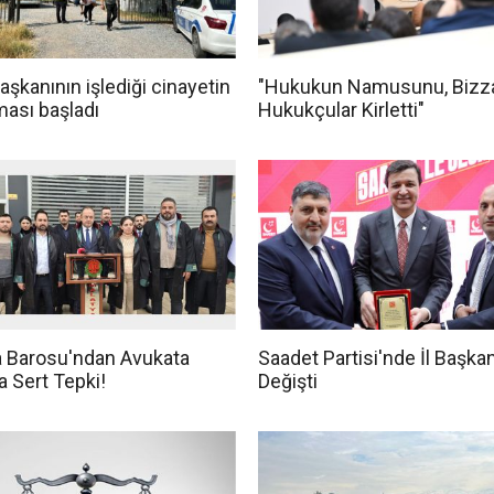
başkanının işlediği cinayetin
"Hukukun Namusunu, Bizz
ması başladı
Hukukçular Kirletti"
a Barosu'ndan Avukata
Saadet Partisi'nde İl Başkan
ya Sert Tepki!
Değişti