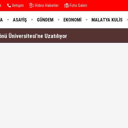
e
İletişim
Video Haberler
Foto Galeri
YA
ASAYIŞ
GÜNDEM
EKONOMI
MALATYA KULIS
nü Üniversitesi'ne Uzatılıyor
şa Etmiyoruz, Geleceğin Malatya'sını İnşa Ediyoruz”
beyi Hür Ağbaba Tutuklandı
k Gastronomi Şölenine Hazır!..
bir ayrım yapmadan sürdürüyoruz”
Kişi Vefat Etti - 6 Ağustos 2026
ut Ödeme Planlarının Güncellenmesini İstedi