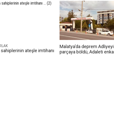
ARLAK
Malatya'da deprem Adliyeyi
ahiplerinin ateşle imtihanı
parçaya böldü, Adaleti enk
çevirdi!..