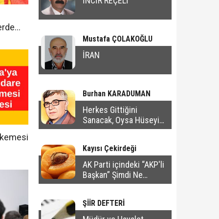
İNCİR REÇELİ
erde
Mustafa ÇOLAKOĞLU
İRAN
Burhan KARADUMAN
Herkes Gittiğini
Sanacak, Oysa Hüseyin
Bu Şehirde Kalacak
hkemesi
Kayısı Çekirdeği
AK Parti içindeki “AKP'li
Başkan” Şimdi Ne
Yapacak?
ŞİİR DEFTERİ