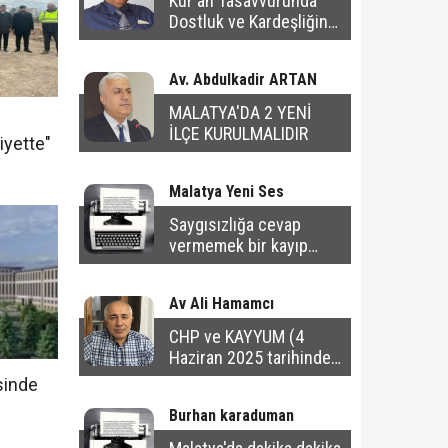
Kur'ân Tasavvurunda
Dostluk ve Kardeşliğin
Ahlâkî Sınırları
Av. Abdulkadir ARTAN
MALATYA'DA 2 YENİ
İLÇE KURULMALIDIR
iyette"
Malatya Yeni Ses
Saygısızlığa cevap
vermemek bir kayıp
değil; bir kazançtır
Av Ali Hamamcı
CHP ve KAYYUM (4
Haziran 2025 tarihinde
yayınlanan yazı)
sinde
Burhan karaduman