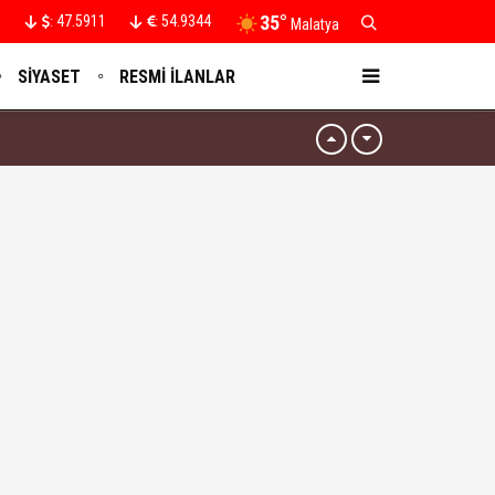
35°
47.5911
54.9344
:
:
Malatya
SIYASET
RESMI İLANLAR