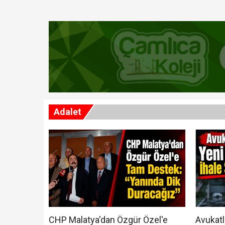
Hafriyat Kamyonu Ön
Türkiye'den İlk Ödül.
Babacan'dan 12 Madd
Adalet
CHP Malatya'dan Özgür Özel'e
Avukatl