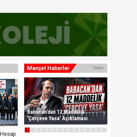
Manşet Haberler
Tümü
Babacan'dan 12 Maddelik
'Çerçeve Yasa' Açıklaması
, Hesap