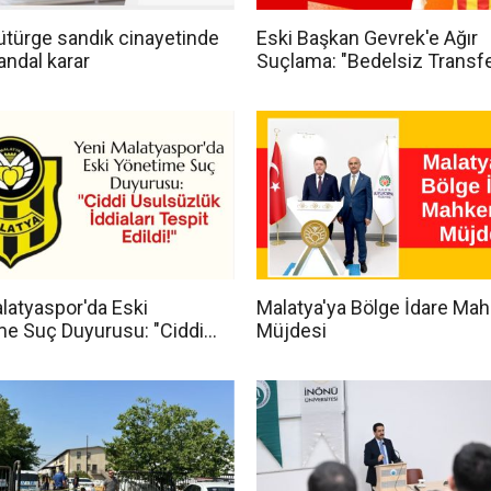
türge sandık cinayetinde
Eski Başkan Gevrek'e Ağır
andal karar
Suçlama: "Bedelsiz Transf
Milyonluk Kayıp!"
latyaspor'da Eski
Malatya'ya Bölge İdare Ma
me Suç Duyurusu: "Ciddi
Müjdesi
lük İddiaları Tespit Edildi!"