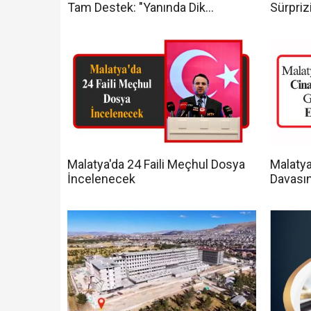
Tam Destek: "Yanında Dik
Sürpriz
Duracağız"
Malatya'da 24 Faili Meçhul Dosya
Malatya
İncelenecek
Davasın
Ceza