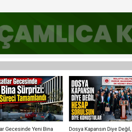
ce Direğe, Sonra Apartmana Çarptı
.. İnönü'ye Uluslararası Ortodonti Tez Ödülü
elik 'Çerçeve Yasa' Açıklaması
ar Gecesinde Yeni Bina
Dosya Kapansın Diye Değil