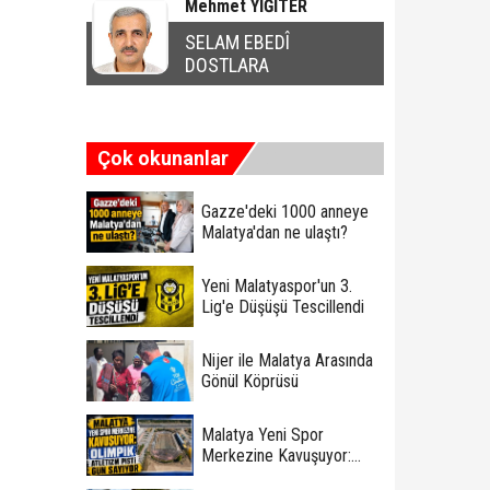
Mehmet YİĞİTER
SELAM EBEDÎ
DOSTLARA
Çok okunanlar
Gazze'deki 1000 anneye
Malatya'dan ne ulaştı?
Yeni Malatyaspor'un 3.
Lig'e Düşüşü Tescillendi
Nijer ile Malatya Arasında
Gönül Köprüsü
Malatya Yeni Spor
Merkezine Kavuşuyor:
Olimpik Atletizm Pisti Gün