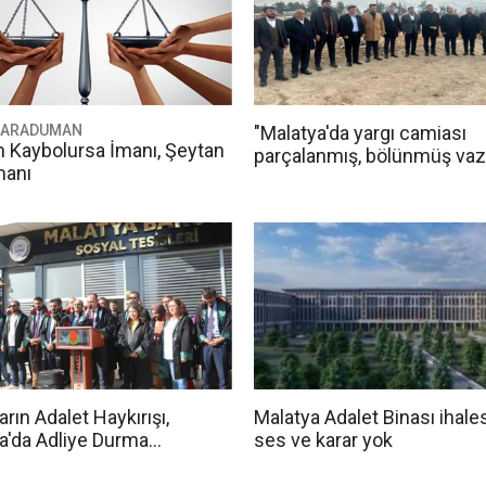
 KARADUMAN
"Malatya'da yargı camiası
n Kaybolursa İmanı, Şeytan
parçalanmış, bölünmüş vaz
manı
arın Adalet Haykırışı,
Malatya Adalet Binası ihale
a'da Adliye Durma
ses ve karar yok
ında"