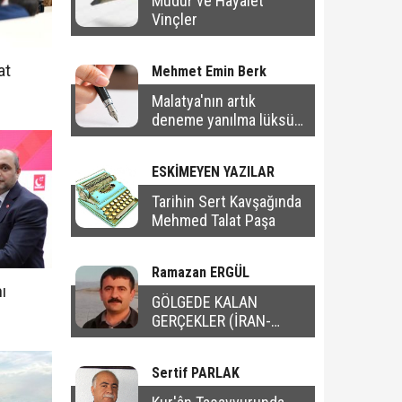
Müdür ve Hayalet
Vinçler
at
Mehmet Emin Berk
Malatya'nın artık
deneme yanılma lüksü
yok
ESKİMEYEN YAZILAR
Tarihin Sert Kavşağında
Mehmed Talat Paşa
Ramazan ERGÜL
ı
GÖLGEDE KALAN
GERÇEKLER (İRAN-
AMERİKA SAVAŞI)- 2
Sertif PARLAK