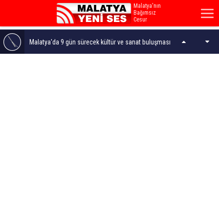
Malatya'nın
Bağımsız
Cesur
Sesi...
Malatya'da 9 gün sürecek kültür ve sanat buluşması
Zafer Partisi Malatya İl Teşkilatından şehitlik ziyareti
Gençler Ecdadın İzini Sürdü!
Şahnahan'da Hizmet AKSA'dı