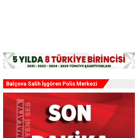
Ulusal ve uluslararası bisikletçiler Malatya'da buluştu
“Malatya'yı her anlamda geleceğe hazırlıyoruz”
Babacan'dan Malatya'ya Çifte Açılış Müjdesi
Balçova Salih İşgören Polis Merkezi
Malatya'da Bugün 6 Kişi Vefat Etti - 7 Ağustos 2026
"Böyle bir hizmetin içerisinde yer almak bizim için