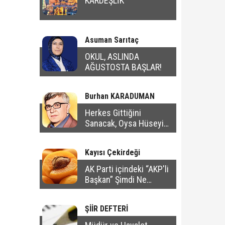
KARDEŞLİK
Asuman Sarıtaç
OKUL, ASLINDA
AĞUSTOSTA BAŞLAR!
Burhan KARADUMAN
Herkes Gittiğini
Sanacak, Oysa Hüseyin
Bu Şehirde Kalacak
Kayısı Çekirdeği
AK Parti içindeki “AKP'li
Başkan” Şimdi Ne
Yapacak?
ŞİİR DEFTERİ