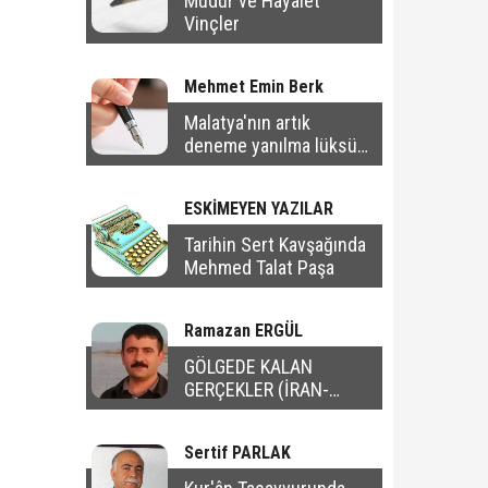
Müdür ve Hayalet
Vinçler
Mehmet Emin Berk
Malatya'nın artık
deneme yanılma lüksü
yok
ESKİMEYEN YAZILAR
Tarihin Sert Kavşağında
Mehmed Talat Paşa
Ramazan ERGÜL
GÖLGEDE KALAN
GERÇEKLER (İRAN-
AMERİKA SAVAŞI)- 2
Sertif PARLAK