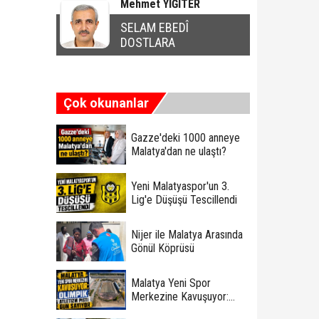
Mehmet YİĞİTER
SELAM EBEDÎ
DOSTLARA
Çok okunanlar
Gazze'deki 1000 anneye
Malatya'dan ne ulaştı?
Yeni Malatyaspor'un 3.
Lig'e Düşüşü Tescillendi
Nijer ile Malatya Arasında
Gönül Köprüsü
Malatya Yeni Spor
Merkezine Kavuşuyor:
Olimpik Atletizm Pisti Gün