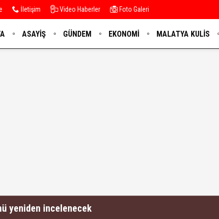
e
İletişim
Video Haberler
Foto Galeri
YA
ASAYIŞ
GÜNDEM
EKONOMI
MALATYA KULIS
mü yeniden incelenecek