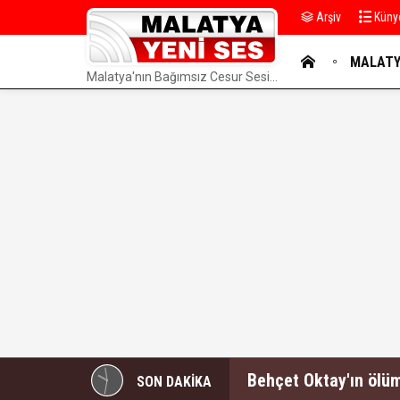
Arşiv
Küny
MALAT
Malatya'nın Bağımsız Cesur Sesi...
YAZARLAR
Behçet Oktay'ın ölü
SON DAKİKA