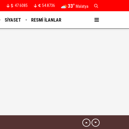
33°
47.6085
54.8736
:
:
Malatya
SIYASET
RESMI İLANLAR