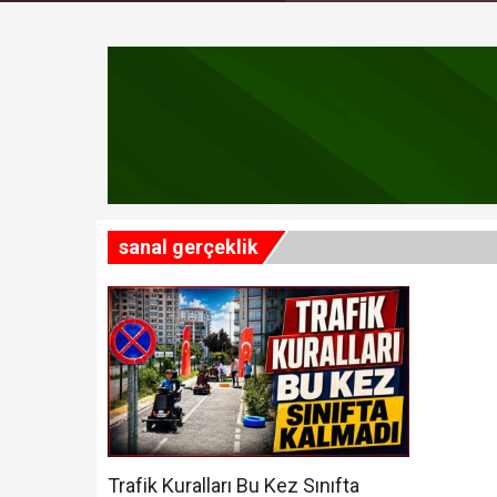
Darende, Kuluncak v
Malatya'daki Çeteler
Narkotik Adım Adım İ
Sokak çetelerine ne
sanal gerçeklik
Öğrenciler Bakan Ya
“Kültürün ve sanatın
Malatya'da Bugün 14 
Boyraz: Yeni üyeler i
Malatya'da itfaiye alt
Trafik Kuralları Bu Kez Sınıfta