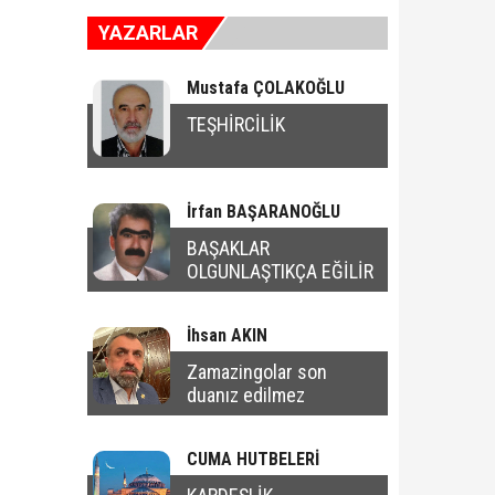
YAZARLAR
Mustafa ÇOLAKOĞLU
TEŞHİRCİLİK
İrfan BAŞARANOĞLU
BAŞAKLAR
OLGUNLAŞTIKÇA EĞİLİR
İhsan AKIN
Zamazingolar son
duanız edilmez
CUMA HUTBELERİ