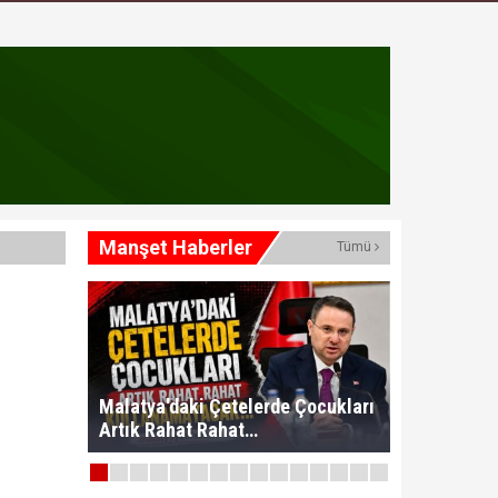
Manşet Haberler
Tümü
kür ediyoruz”
Malatya'daki Çetelerde Çocukları
Artık Rahat Rahat
Kullanamayacak!..