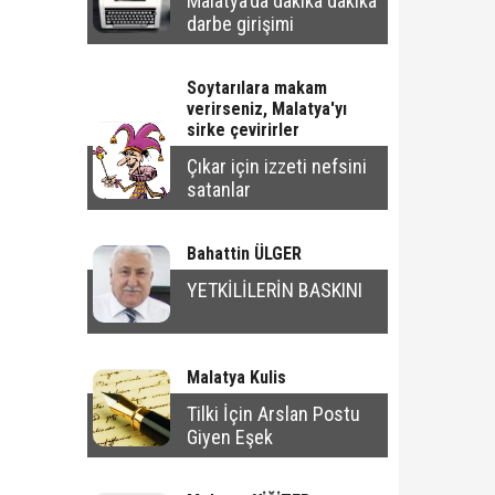
Malatya'da dakika dakika
darbe girişimi
Soytarılara makam
verirseniz, Malatya'yı
sirke çevirirler
Çıkar için izzeti nefsini
satanlar
Bahattin ÜLGER
YETKİLİLERİN BASKINI
Malatya Kulis
Tilki İçin Arslan Postu
Giyen Eşek