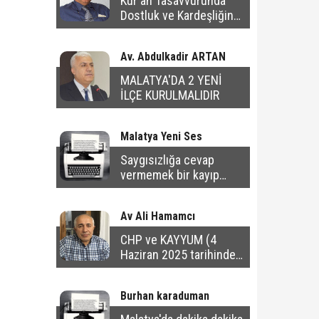
Kur'ân Tasavvurunda
Dostluk ve Kardeşliğin
Ahlâkî Sınırları
Av. Abdulkadir ARTAN
MALATYA'DA 2 YENİ
İLÇE KURULMALIDIR
Malatya Yeni Ses
Saygısızlığa cevap
vermemek bir kayıp
değil; bir kazançtır
Av Ali Hamamcı
CHP ve KAYYUM (4
Haziran 2025 tarihinde
yayınlanan yazı)
Burhan karaduman