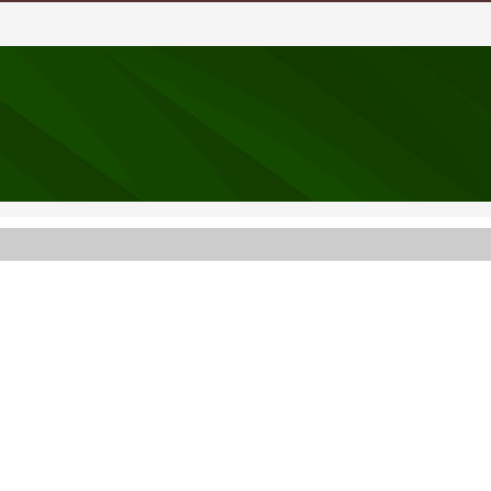
e Kale'de MHP kongreleri tamamlandı
de Çocukları Artık Rahat Rahat Kullanamayacak!..
zliyor: 11 Tutuklama
t mesaj: “Alan bırakmayacağız”
rdımcısına Söyledi: “Çok beğendik, Başkanımıza teşek
 şehrimizin her köşesinde yer alması için çalışacağız”
Kişi Vefat Etti - 8 Ağustos 2026
çin ilk 30 günde ihtiyaç analizi yapılacak
yapısı için yeni ihale