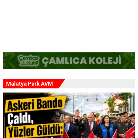
Türkiye'den İlk Ödül... İnönü'ye Uluslararası Ortodonti
Tez Ödülü
Malatya'da 3 Yıl Önceki Cinayetin Zanlısı Yoğun
Bakımda Öldü
Gazze'de Enkaz Altında 8 Bin Ceset Var!..
Malatya Park AVM
Hürmüz Boğazı'nın Yeniden Açılmasına Doğru Yeni
Adım
Büyükşehir ve Barodan ücretsiz hukuki danışmanlık iş