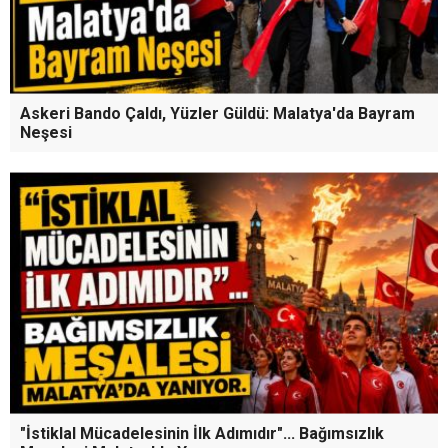
birliği
Malatya Dokuz Günlük Gastronomi Şölenine Hazır!..
Askeri Bando Çaldı, Yüzler Güldü: Malatya'da Bayram
Neşesi
"İstiklal Mücadelesinin İlk Adımıdır"... Bağımsızlık