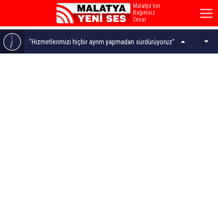
Malatya'nın
Bağımsız
Cesur
Sesi...
"Hizmetlerimizi hiçbir ayrım yapmadan sürdürüyoruz”
Malatya'da Bugün 10 Kişi Vefat Etti - 6 Ağustos 2026
Fendoğlu Sosyal Konut Ödeme Planlarının
Güncellenmesini İstedi
Hafriyat Kamyonu Önce Direğe, Sonra Apartmana
Çarptı