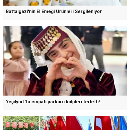
Battalgazi'nin El Emeği Ürünleri Sergileniyor
Yeşilyurt'ta empati parkuru kalpleri terletti!