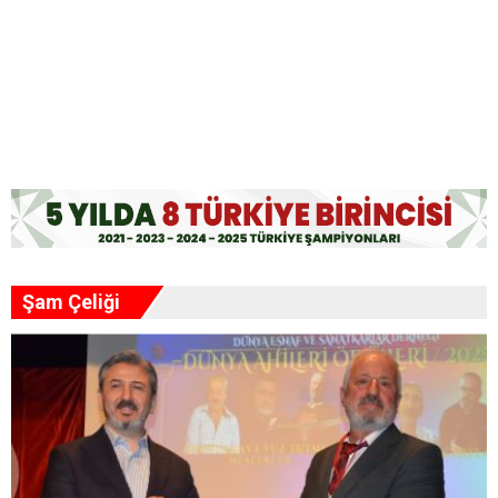
Hürmüz Boğazı'nın Yeniden Açılmasına Doğru Yeni
Adım
Büyükşehir ve Barodan ücretsiz hukuki danışmanlık iş
birliği
“Malatya ticaretinin yeniden canlanması için
Şam Çeliği
sahadayız”
Cezmi Kartay'daki “İçkili Yer Bölgesi” kararı 43 yıl sonra
iptal edildi
Şortlu hırsız tatile değil cezaevine gitti