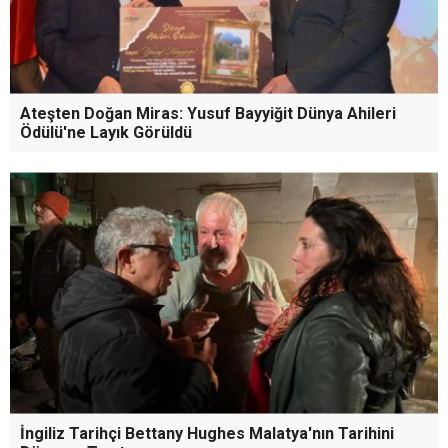
Fendoğlu Sosyal Konut Ödeme Planlarının
Ateşten Doğan Miras: Yusuf Bayyiğit Dünya Ahileri
Ödülü'ne Layık Görüldü
Güncellenmesini İstedi
İngiliz Tarihçi Bettany Hughes Malatya'nın Tarihini