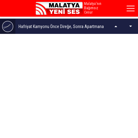
Malatya'nın
Bağımsız
Cesur
Sesi...
Hafriyat Kamyonu Önce Direğe, Sonra Apartmana
Çarptı
Türkiye'den İlk Ödül... İnönü'ye Uluslararası Ortodonti
Tez Ödülü
Malatya'da 3 Yıl Önceki Cinayetin Zanlısı Yoğun
Bakımda Öldü
Gazze'de Enkaz Altında 8 Bin Ceset Var!..