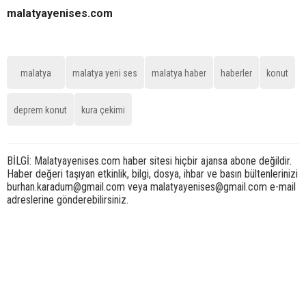
malatyayenises.com
malatya
malatya yeni ses
malatya haber
haberler
konut
deprem konut
kura çekimi
BİLGİ: Malatyayenises.com haber sitesi hiçbir ajansa abone değildir.
Haber değeri taşıyan etkinlik, bilgi, dosya, ihbar ve basın bültenlerinizi
burhan.karadum@gmail.com veya malatyayenises@gmail.com e-mail
adreslerine gönderebilirsiniz.