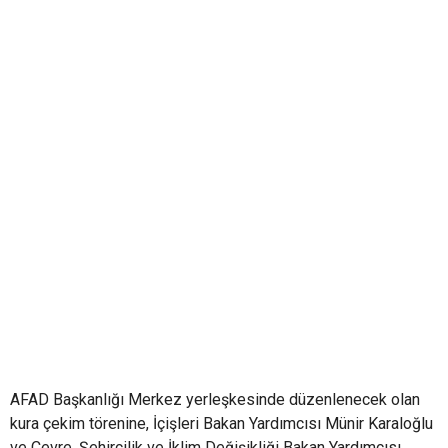
AFAD Başkanlığı Merkez yerleşkesinde düzenlenecek olan
kura çekim törenine, İçişleri Bakan Yardımcısı Münir Karaloğlu
ve Çevre, Şehircilik ve İklim Değişikliği Bakan Yardımcısı