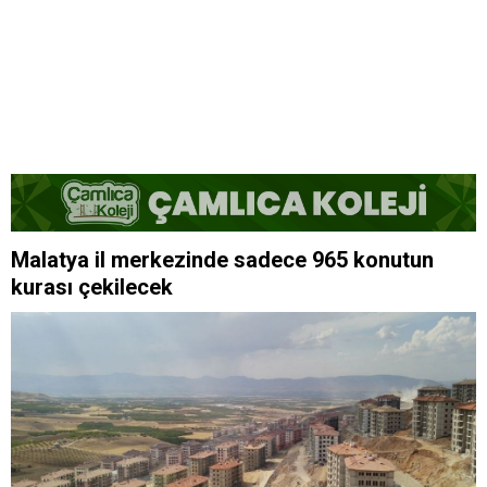
Malatya'da Bugün 5 Kişi Vefat Etti - 9 Ağustos 2026
Adam Vuran Çocuğa Artık İndirim Yok, Cezasını
Çekecek!..
Malatya il merkezinde sadece 965 konutun
Malatya Kültür Yolu Festivali Geleneksel El Sanatlarıyla
kurası çekilecek
Kapılarını Açtı
Malatya'da itfaiye altyapısı için yeni ihale
Behçet Oktay'ın ölümü yeniden incelenecek