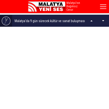
Malatya'nın
Bağımsız
Cesur
Sesi...
Malatya'da 9 gün sürecek kültür ve sanat buluşması
Zafer Partisi Malatya İl Teşkilatından şehitlik ziyareti
Gençler Ecdadın İzini Sürdü!
Şahnahan'da Hizmet AKSA'dı