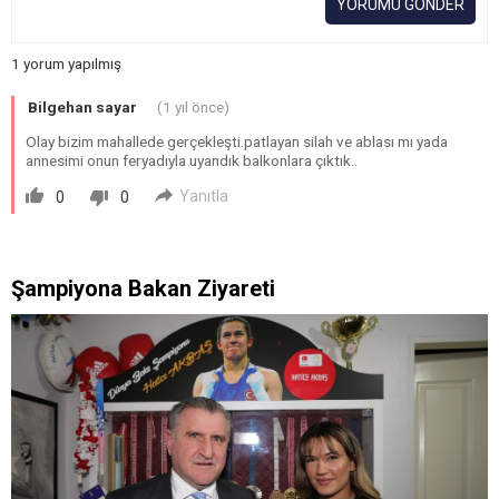
YORUMU GÖNDER
1 yorum yapılmış
Bilgehan sayar
(1 yıl önce)
Olay bizim mahallede gerçekleşti.patlayan silah ve ablası mı yada
annesimi onun feryadıyla uyandık balkonlara çıktık..
Yanıtla
0
0
Şampiyona Bakan Ziyareti