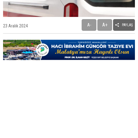
büyük bir mutluluk"
A+
A-
PAYLAŞ
23 Aralık 2024
Boyraz: Yeni üyeler için ilk 30 günde ihtiyaç analizi
yapılacak