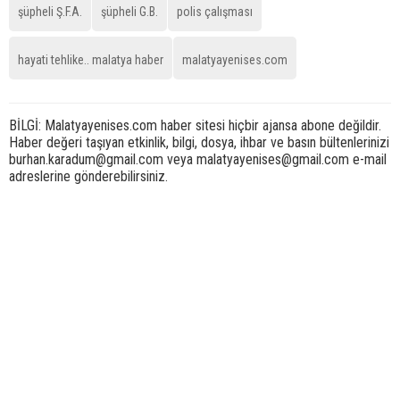
şüpheli Ş.F.A.
şüpheli G.B.
polis çalışması
hayati tehlike.. malatya haber
malatyayenises.com
BİLGİ: Malatyayenises.com haber sitesi hiçbir ajansa abone değildir.
Haber değeri taşıyan etkinlik, bilgi, dosya, ihbar ve basın bültenlerinizi
burhan.karadum@gmail.com veya malatyayenises@gmail.com e-mail
adreslerine gönderebilirsiniz.