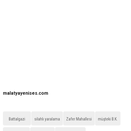
malatyayenises.com
Battalgazi
silahlı yaralama
Zafer Mahallesi
müşteki B.K.